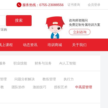
服务热线：0755-23088556
证书查询
会员登录
搜索
咨询师资顾问
免费定制专属培训方案
产采购
立刻咨询
线上课程
动态资讯
培训商城
关于我们
服务
职业技能
财务与法务
AI人工智能
管理
问题分析解决
教练管理
执行力
带教
团队协作
激励技巧
授权艺术
中高层管理