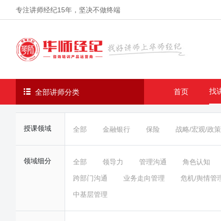
专注讲师经纪
15年
，坚决不做终端
找
首页
全部讲师分类
授课领域
全部
金融银行
保险
战略/宏观/政策
领域细分
全部
领导力
管理沟通
角色认知
跨部门沟通
业务走向管理
危机/舆情管
中基层管理