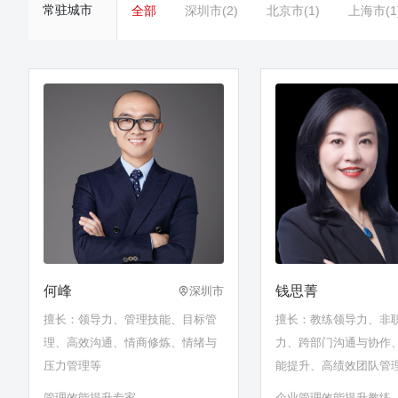
常驻城市
全部
深圳市(2)
北京市(1)
上海市(1
何峰
钱思菁
深圳市
擅长：领导力、管理技能、目标管
擅长：教练领导力、非
理、高效沟通、情商修炼、情绪与
力、跨部门沟通与协作
压力管理等
能提升、高绩效团队管
划管理等
管理效能提升专家
企业管理效能提升教练