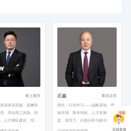
石鑫
上海市
武汉市
力资源体系搭建、薪酬管
擅长：行动学习——战略落地、绩
管理、劳动用工风险、组
效倍增、降本增效、人才发展、复
化、人才梯队建设、招聘
盘、领导力、问题分析与解决、促
职资格体系建设、领导力
动师与促动技术
在线客服
管理实战专家
行动学习实战导师