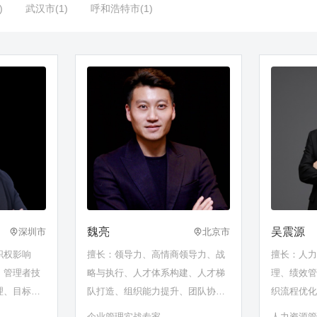
)
武汉市(1)
呼和浩特市(1)
魏亮
吴震源
深圳市
北京市
职权影响
擅长：领导力、高情商领导力、战
擅长：人
、管理者技
略与执行、人才体系构建、人才梯
理、绩效
理、目标计
队打造、组织能力提升、团队协
织流程优
作、跨部门沟通、管培生培养
面试、任
企业管理实战专家
人力资源