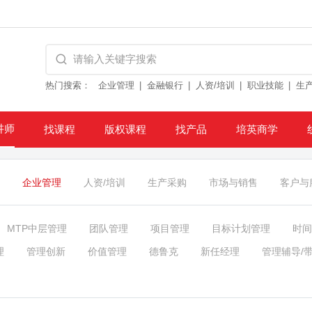
热门搜索：
企业管理
金融银行
人资/培训
职业技能
生
讲师
找课程
版权课程
找产品
培英商学
企业管理
人资/培训
生产采购
市场与销售
客户与
MTP中层管理
团队管理
项目管理
目标计划管理
时间
理
管理创新
价值管理
德鲁克
新任经理
管理辅导/