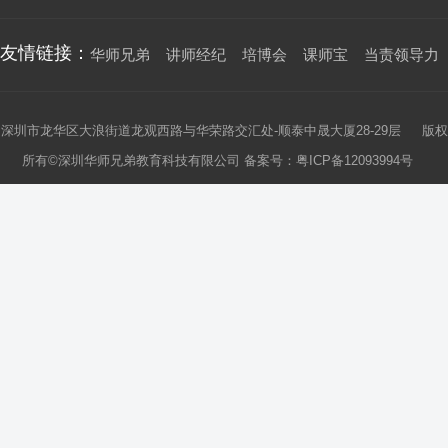
友情链接：
华师兄弟
讲师经纪
培博会
课师宝
当责领导力
深圳市龙华区大浪街道龙观西路与华荣路交汇处-顺泰中晟大厦28-29层 版权
所有©深圳华师兄弟教育科技有限公司 备案号：
粤ICP备12093994号