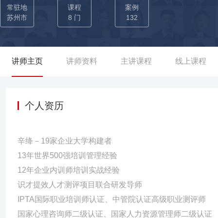
体系整体设计入手，设计与优化企业员工的课程学习体系、师资管
常驻地
课程
案例
效改善，提高了企业持续造血的能力。 ■ 13年世界500强培训管
苏州市
8 门
132
养要点，在组织经验萃取、定岗培训方案制定等有丰富的实操经验。
针对管理干部的“Training within Industry for Superv
干部及在职干部近9000名。
讲师主页
讲师资料
主讲课程
线上课程
个人资历
辛绛－19家企业大学构建者
13年世界500强培训管理经验
12年企业内训师培训实战经验
识才提效人才测评项目联合研发导师
IPTA国际职业培训师认证、中管院认证高级职业测评师
国家心理咨询师二级认证、国家人力资源管理师二级认证