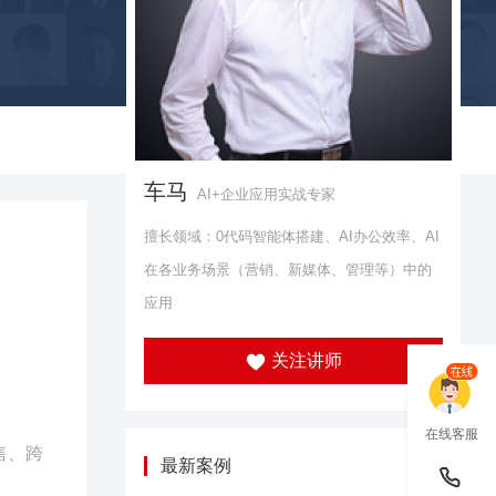
车马
AI+企业应用实战专家
擅长领域：0代码智能体搭建、AI办公效率、AI
在各业务场景（营销、新媒体、管理等）中的
应用
关注讲师
在线客服
售、跨
最新案例