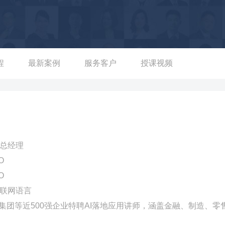
I营销】方案，精准定位目标客户群体，促使营销活动转化率提高3
3-曾为搜狐公司打造【AI高效应用于新媒体内容创作】项目，建立多
升3倍，成本降低60%，同时利用AI推荐算法优化内容分发，用户
泰富百货集团【AI技术的应用】项目，构建智能会员管理系统，实现会
提升了零售业务的运营效率。 05-曾指导北纬觉醒文旅讲AI工具应
程
最新案例
服务客户
授课视频
生成后内的优化等维度提升企业在宣传板块的效率，使得创作周期
引力大幅提升，游客参与度提高30%，有效增强了品牌传播力。
部总经理
O
O
互联网语言
集团等近500强企业特聘AI落地应用讲师，涵盖金融、制造、零