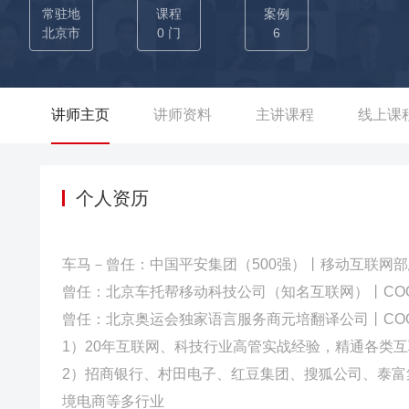
行银行内部生成式AI应用的典范。 02-曾为红豆集团定制【A
常驻地
课程
案例
5%，新品推广周期缩短1个月，成功实现营销全流程AI化。 0
北京市
0 门
6
套AI提示词文库，精准匹配内容创作需求，促使内容创作效率提
浏览时长增加20%，有效提升了平台的竞争力。 04-曾主导
员精准营销，会员复购率提升40%，销售额同比增长20%，大幅
讲师主页
讲师资料
主讲课程
线上课
用到实际的工作中，从提示词文库的建立→提问方式的规范→
从原来的平均一周缩短至一天，成本降低70%，同时内容的吸
个人资历
车马－曾任：中国平安集团（500强）丨移动互联网
曾任：北京车托帮移动科技公司（知名互联网）丨CO
曾任：北京奥运会独家语言服务商元培翻译公司丨CO
1）20年互联网、科技行业高管实战经验，精通各类
2）招商银行、村田电子、红豆集团、搜狐公司、泰富