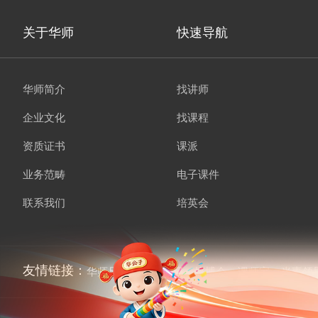
关于华师
快速导航
华师简介
找讲师
企业文化
找课程
资质证书
课派
业务范畴
电子课件
联系我们
培英会
友情链接：
华师兄弟
讲师经纪
培博会
课师宝
当责领