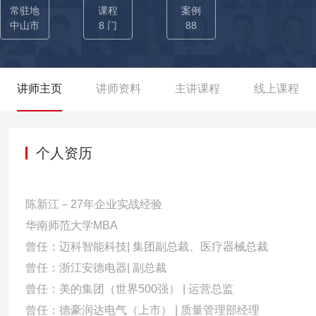
打造极致资产周转；高举低打的产品策略，建立性价比竞争优势，培
常驻地
课程
案例
+贵雅照明并购和后期整合经营，保障无重大异常平稳过渡，成为美
中山市
8 门
88
万元以上，使并购企业的面貌发生根本性改变，达到人均产出效率翻
采购供应能力，3个月时间使订单准时交付率从3%提升至80%； 
国质量奖； 降本增效：推行产品系列化，部件和材料标准化，生产
讲师主页
讲师资料
主讲课程
线上课程
本和库存，减少管理复杂度； 模式改进：全面再造研发、销售、PM
短至0.5天，实现0库存生产模式：来料上线、下线装柜、装柜出货
级，成功打开日本市场，成为最主要的销售、利润来源； ——在关
个人资历
规划及实施，选拔35名中高层培训对象，该项目为集团输送事业部总裁
能：建立外籍员工（主要包括日、韩、美、德、法、澳、俄等地区
陈新江－27年企业实战经验
挥作用，为打造产业核心竞争力做出重要贡献。 ☆带领迈科智能科技多媒体产业创造历史营收新高点☆ ——经营创收—— 【主持
华南师范大学MBA
集团日常运营工作】组织制定集团中长期战略规划并推动实施，创造多
曾任：迈科智能科技| 集团副总裁、医疗器械总裁
平，创造集团历史月度2880万元、季度5630万元、年度利润1.3
曾任：浙江安德电器| 副总裁
日常经营管理工作，达成经营目标 ——产业升级—— 【完成集团
曾任：美的集团（世界500强） | 运营总监
平，被评为金蝶全国标杆客户，被评为广东省智能制造示范基地、两
曾任：德豪润达电气（上市） | 质量管理部经理