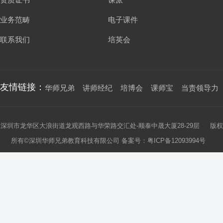
业务范畴
电子课件
联系我们
培英会
友情链接：
华师兄弟
讲师经纪
培博会
课师宝
当责领导力
深圳市龙华区大浪街道龙观西路与华荣路交汇处-顺泰中晟大厦28-29层 版权
所有©深圳华师兄弟教育科技有限公司 备案号：
粤ICP备12093994号