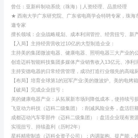
疗器械产业的产品布局、客户布局，启动开发二代产品，解决产品关
曾任：亚新科制动系统（珠海）| 人资经理、品质经理
—— 【完成阶段风险控制】调整生产计划管理模式，用两年的时间使
★ 西南大学广东研究院、广东省电商学会特聘专家，珠海
遗留的9000万元应收款、3000万元库存 【主导建立“三位一体
邀专家
创造公司长期稳健经营的良好条件
擅长领域：企业战略规划、成本利润管控、经营扭亏、新
【入局】主持经营营收过10亿的大型制造企业：
主持美的集团微波电器、健康电器、照明电器三大产业的公
创造迈科智能科技集团多媒体产业销售收入13亿元、净利润
主持安德电器的日常经营管理，成功打造行业领先的高端
【布局】培育全球第1的冠军产业:美的微波炉、美的电烤
【破局】完成企业扭亏：
美的健康电器产业：从拓展新市场到降低成本，使持续亏损
飞亚动力科技（迈科二级集团）：削减风险业务，盘活巨
成都迈动汽车零部件（迈科二级集团）：盘活企业现有资
实现扭亏、持续盈利（历时2年）
星科精密制造（迈科全资子公司）：内调架构、提产能，外