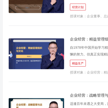
营，在保障生存的前提下
经营计划
层次下降的趋势下，成本
授课对象：企业董事、总
之一。 《企业成本利润
手，在抓住机会的同时控
游，打通企业内部各环节
是陈老师担任二十年大中
企业经营：精益管理
球冠军的成功经验的总结
自1978年中国开始学
懈的努力。但真正实现精
强人意。 如何实现精益
精益生产
键。 精益管理不是一个
授课对象：企业经营：精
从文化的角度重新认知精
多年的时间潜心研究日本
和文件化，创造精益组织
企业经营：战略管理
适逢百年未遇之大变局，