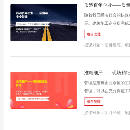
质造百年企业——质
随着我国经济社会的快速
展。建筑施工企业所完成
后使用该项目工程业主的
项目管理
来，我国发生的“路陷、
授课对象：项目经理、项
家政府出台了一系列法律
化，但是建筑工程项目的
量事故、安全事故的发生
全，杜绝质量及安全事故
准精细严——现场精
题。
管理是建筑企业永恒的主
管理，可以在充分保证工
化管理，能够有效降低施
项目管理
是以精益求精的态度，用
授课对象：项目经理、项
程和结果的融合。它不仅
到最大的产出。