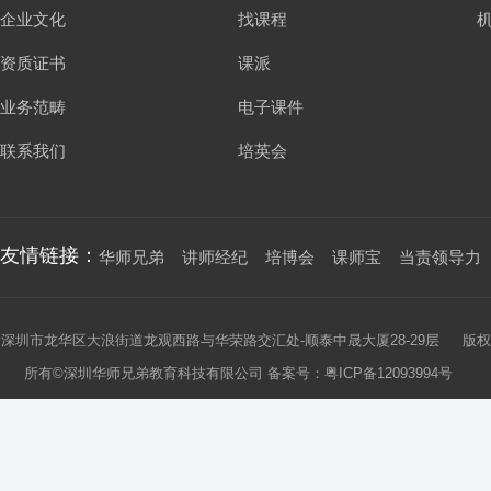
企业文化
找课程
资质证书
课派
业务范畴
电子课件
联系我们
培英会
友情链接：
华师兄弟
讲师经纪
培博会
课师宝
当责领导力
深圳市龙华区大浪街道龙观西路与华荣路交汇处-顺泰中晟大厦28-29层 版权
所有©深圳华师兄弟教育科技有限公司 备案号：
粤ICP备12093994号