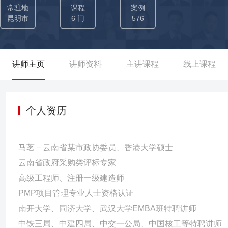
施工、运营15个；为客户定制《工程项目管理策划》50多套、工地
常驻地
课程
案例
理培训》30多次。 核心版权课程《超前布局——工程项目全流程策
昆明市
6 门
576
百强企业交付达90多期。 擅长领域：项目全流程成本管理、项目降
理沙盘推演、施工现场精细化管理、工程现场跨部门统筹沟通、施工现场6S管理…… 实战经验： 马茗
目管理实战经验，曾任职于某大型国企，后自主创业主攻工地安全
讲师主页
讲师资料
主讲课程
线上课程
次又一次攻克难关、优质高效完成项目竣工验收，为企业带来丰厚收益
工贸园区杨官路主干道路建设项目：期间当任项目经理，负责现场管
库至松山红色旅游二级路项目：期间当任项目经理，仅用时8个月，
个人资历
评。 》》》省道231线黄草坝至南伞二级路：期间当任项目技术
结算金额19亿元，顺利完成政府项目。 ▉现任保山蚁合商务服务有
马茗－云南省某市政协委员、香港大学硕士
为项目提供现场安全文明施工方案，实现施工现场零事故交付。 》
云南省政府采购类评标专家
目提供现场安全文明施工落地方案，得到了当地政府的支持与认可，
高级工程师、注册一级建造师
PMP项目管理专业人士资格认证
南开大学、同济大学、武汉大学EMBA班特聘讲师
中铁三局、中建四局、中交一公局、中国核工等特聘讲师