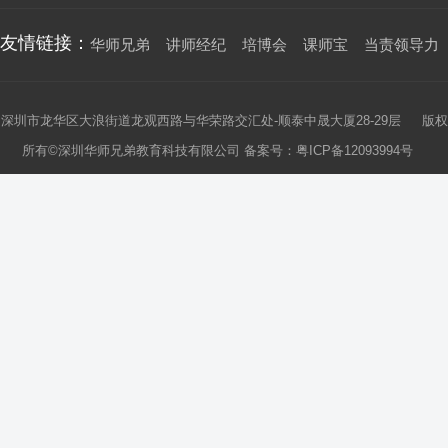
友情链接：
华师兄弟
讲师经纪
培博会
课师宝
当责领导力
深圳市龙华区大浪街道龙观西路与华荣路交汇处-顺泰中晟大厦28-29层 版权
所有©深圳华师兄弟教育科技有限公司 备案号：
粤ICP备12093994号