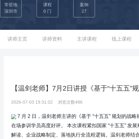
入超5亿美金： 【01】-南部非洲地区部、西欧地区部：组建南非
常驻地
课程
案例
年度规划，带领团队超额完成销售目标，实现： ——实现南非团队销
深圳市
0 门
27
多国家智能网项目，促使南部非洲智能网市占率80%，让华为成为第一
erica Movil系统部：制定市场目标与战略，多次进行市场深度
次组织市场营销活动，实现： ——America Movil系统部订货量达到69
讲师主页
讲师资料
主讲课程
线上课程
美金）； ——America Movil/Telmex融合视频项目（500万美金
——Telmex CDN项目（公司级）ETB IPTV项目（500万美金）； 【
行销售项目的LTC全流程销售工作，通过铁三角操盘项目；并且每年
划和销售计划并落地执行，实现： ——Ooredoo集团五国CAPEX
尔瓦多、玻利维亚和巴拉圭CBS项目（1500万美金）； ——拉美6国的I
【温剑老师】7月2日讲授《基于“十五五
NE B2B云项目（300万美金）； ——印尼Indosat vEPC项目（5
2026-07-03 19:31:02
浏览次数486
金）； ——■ 国内践行：跨行业的大客户营销实践验证 ■—— 
成功落地多领域营销项目，为其他企业累计签约项目超3亿元，直接创收
7 月 2 日，温剑老师主讲的《基于 “十五五” 规划
限公司期间带领团队分析重点大客户的需求并制定相应的性能监控
在场参训学员高度好评。 本次课程紧扣国家 “十五五” 
行生态合作： ——完成和华为技术5年拨测合同框架续签，年均收入达
解读、企业战略制定、落地执行全流程逻辑。温剑老师结