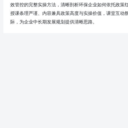
能体验运营，释放商业潜能”催化剂项目荣获2021年TM Forum创
效管控的完整实操方法，清晰剖析环保企业如何依托政策
规划，调整公司架构，带领团队锁定重点销售场景与重点项目，带领
授课条理严谨、内容兼具政策高度与实操价值，课堂互动
总承包工程主体及粗装修工程项目（6100万元）； ——中山大学珠
际，为企业中长期发展规划提供清晰思路。
华家和花园B区Ⅰ标段工程项目（408万元）； ——西安军事院校元宇宙教学项目（210万元）
耕 ■—— →华为战略预备队辅导员，任职期间为南非、西欧、拉美
项目】等多项营销培训，成功带班40期，培养高级人才1000+；
能：