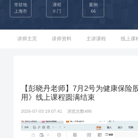
动+批量赋能”模式，圈定4家头部商家（旅划算、深圳运通等）
常驻地
课程
案例
视频运营手册》《直播运营手册》，拆解“新号入驻-内容创作-涨
上海市
0 门
66
绩突破：项目支付GMV达成1.72亿，完成率132%，支付增量
万，支付百万级爆款短视频，单条最高支付571万，200条短视
2%，深圳运通环比提升241%，成功带动腰尾部商家参与平台生态。 实战案例二：阿里巴巴【燎原计划项目】 核心痛
讲师主页
讲师资料
主讲课程
线上课
售新签、运营能力薄弱，优秀打法分散，难以形成组织能力；管
本功，输出新签话术（六大品类细分话术）、运营质量SOP、
化为“销售秘籍”产品，配套拜陪访工具，建立“总部-战区-一
项目成果： 1）运营结果：S1S2级客户月动销商户量级达50万，完
5%； 2）工具渗透：销售秘籍月使用率达80%，内容满意度和培训认证
【彭晓丹老师】7月2号为健康保险
网【闪购节营销项目】 核心痛点：医药零售行业线上营销活动
用》线上课程圆满结束
程：分4档设定活动比例，针对不同客户群体制定差异化订单目
跟踪业绩达成情况； 项目成果： 1）单日GMV达成2.16亿，完
2026-07-03 19:07:41
浏览次数486
宽度+17.3%，ARPU+46.9%，ARPO+19.9%，成功提升1药