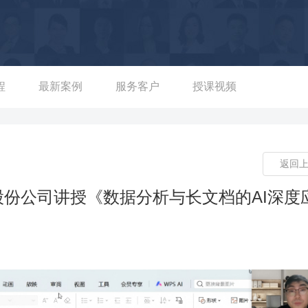
进行1V1定向扶持，打造爆款案例；同时针对商家痛点，编写《短
粉变现”全流程SOP，形成可复制的实操工具； 项目成果： 1）业
目标达成125%； 2）标杆打造：4家重点扶持商户中10家月支付破百
频条均支付超10万； 3）商家增长：头部商家旅划算支付环比提升3
点：一线销
程
最新案例
服务客户
授课视频
理流程无章法，人效偏低。 项目过程：明确销售基本功与管理基
管理SOP（早会四有、晚会五有等）；并联动产品团队将方法论转
线”三级联动机制，通过7大战区宣讲会、产品使用激励赛等推动落地。
返回
成率102%；FY22财年“夏战”净G达成101.83%，人效提升2
率超95%，成功将个体经验沉淀为组织能 实战案例三：1药
股份公司讲授《数据分析与长文档的AI深度
转化低效，客户活跃度与客单价不足，市场份额提升乏力。 项目过
标，按大区拆分任务；建立“早会同步+每小时进度播报”机制，实时
成率108%； 2）过程指标显著提升：活跃客户数+4.2%，客均采购
城市场份额。