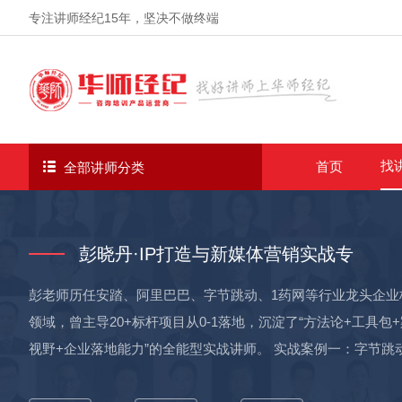
专注讲师经纪
15年
，坚决不做终端
找
首页
全部讲师分类
彭晓丹·IP打造与新媒体营销实战专
彭老师历任安踏、阿里巴巴、字节跳动、1药网等行业龙头企业
领域，曾主导20+标杆项目从0-1落地，沉淀了“方法论+工具
视野+企业落地能力”的全能型实战讲师。 实战案例一：字节跳动【境外业务-港澳营销项目】 核心痛点：境外商家缺乏短视频/直
播运营能力，平台生态参与度低，业绩增长乏力；中小商家无专