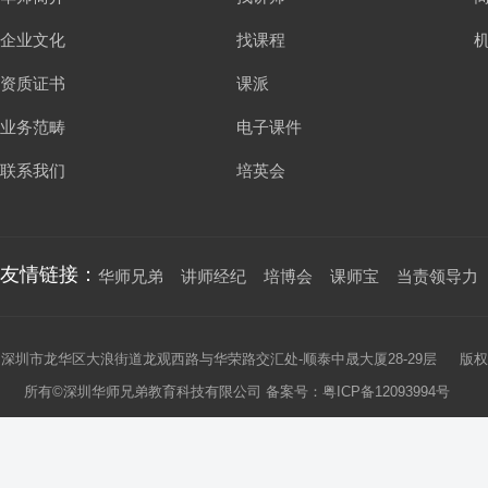
企业文化
找课程
资质证书
课派
业务范畴
电子课件
联系我们
培英会
友情链接：
华师兄弟
讲师经纪
培博会
课师宝
当责领导力
深圳市龙华区大浪街道龙观西路与华荣路交汇处-顺泰中晟大厦28-29层 版权
所有©深圳华师兄弟教育科技有限公司 备案号：
粤ICP备12093994号