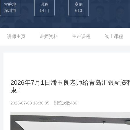
讲授实用有效课程，授课经验丰富，老师至今累计授课1000天以上，参训
常驻地
课程
案例
▲深圳某资产管理/金融服务有限公司——副总经理 01-搭建了清
深圳市
14 门
613
管、催收团队经理系列专业成长课程并参与讲授；开发催收内训师课程，
0余人发展到近千人，在全国13个省份开设了15家分公司，培养了
大了20倍。 ▲总行信用卡中心——培训主任 01-老师根据信用卡
讲师主页
讲师资料
主讲课程
线上课程
州、重庆、沈阳等全国30余家一级分中心及20余家二级分中心培
施及效果跟进，带领分中心培训工作走上专业化系统化发展之路。 0
和30名分中心级内训师，为中信银行卡中心培训体系的完善打下了人
自主设计“1-4-8”培养模型并组织实施，为贯彻落实总行精神、有
2026年7月1日潘玉良老师给青岛汇银融
束！
2026-07-03 18:30:35
浏览次数486