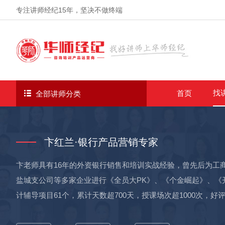
专注讲师经纪
15年
，坚决不做终端
找
首页
全部讲师分类
卞红兰·银行产品营销专家
卞老师具有16年的外资银行销售和培训实战经验，曾先后为工
盐城支公司等多家企业进行《全员大PK》、《个金崛起》、《
计辅导项目61个，累计天数超700天，授课场次超1000次，好评率超98%。 实战经验： 渣打银行南京分行
——2年增长超2亿：针对个人维护客户金融产量不足2000万