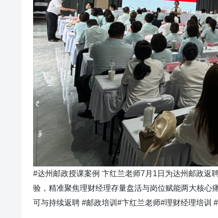
#达州邮政授课案例 卞红兰老师7月1日为达州邮政返
验，精准聚焦理财经理存量盘活与岗位赋能两大核心
可与持续返聘 #邮政培训#卞红兰老师#理财经理培训 #