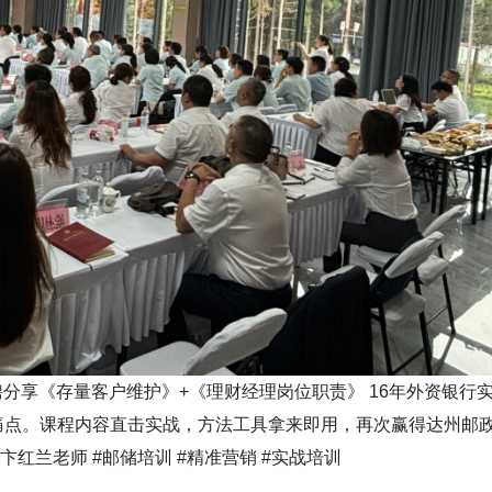
聘分享《存量客户维护》+《理财经理岗位职责》 16年外资银行
痛点。课程内容直击实战，方法工具拿来即用，再次赢得达州邮
卞红兰老师 #邮储培训 #精准营销 #实战培训