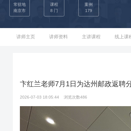
拓”方案，助力客户金融资产迅速增长，达到超2亿的好成绩。 
常驻地
课程
案例
中个人新增资金约1.7亿，助力团队业绩同比增长150%，取得 “
南京市
8 门
179
通过标准化销售流程，为客户进行合理资产配置，吸收客户新资
保额2000万。 工商银行旗下工银安盛江苏分公司 高级培训经
的分行，精准定位产品、精简产品话术、精确操作流程，助力保
讲师主页
讲师资料
主讲课程
线上课
点，2个月内的期交保险笔数同比增长15倍，金额同比增长36倍
款产品3.08亿、大额存单1.17亿、基金1948万、发卡541张。
卞红兰老师7月1日为达州邮政返聘
2026-07-03 18:05:44
浏览次数486