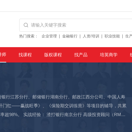
热门搜索：
企业管理
金融银行
人资/培训
职业技能
生
讲师
找课程
版权课程
找产品
培英商学
商银行江苏分行、邮储银行湖南分行、邮政江西分公司、中国人寿
开门红——赢战旺季》、《保险期交训练营》等项目的辅导，共累
 高级投资顾问（RM）
元的现状，制定并成功的实施为期2年的“存量客户唤醒及新客户开