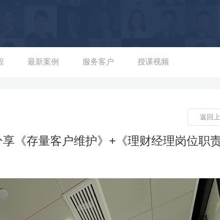
——8个月个人新增资金约1.7亿：通过常规外拓和异业联盟，8个月
TOP团队”称号的好成绩。 ——基金类产品最大单销售近1500万：
金，助力分行基金类产品最大单销售近1500万，终身寿险最大单
理 主操盘近20期的银保产品推动、销售技巧训练营，协助江苏下辖
险业绩、银行产品业绩提升；部分结果如下： ——助力28个网
程
最新案例
服务客户
授课视频
； ——联动三家分行与72个网点，累计实现期交保险1375万、存
返回
分享《存量客户维护》+《理财经理岗位职