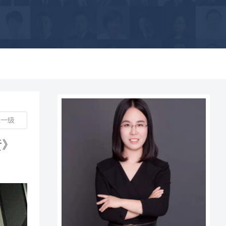
上一级
责》