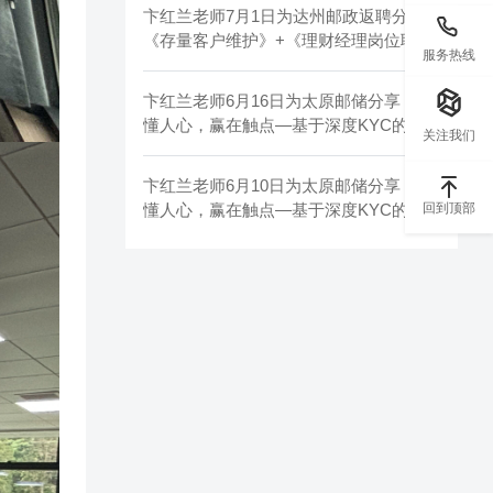
卞红兰老师7月1日为达州邮政返聘分享
《存量客户维护》+《理财经理岗位职
服务热线
责》
卞红兰老师6月16日为太原邮储分享《读
懂人心，赢在触点—基于深度KYC的高
关注我们
效电访与面访》
卞红兰老师6月10日为太原邮储分享《读
回到顶部
懂人心，赢在触点—基于深度KYC的高
效电访与面访》