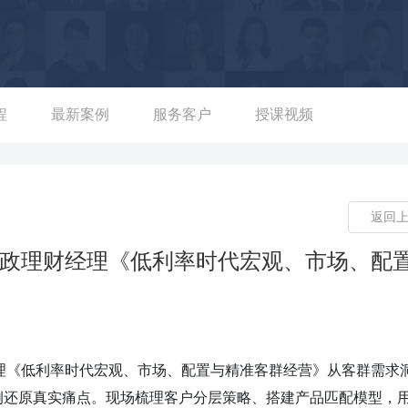
-------------------- 『专“研”』深耕理财规划之道，搭建培育平台及
责财富管理人才培养、公司学习与发展体系搭建、海外资产营销管
：为北京理财规划师协会负责历届《全国十佳理财规划师大赛》组
参赛人数3000多人次，覆盖银行、证券、保险、财富管理公司等4
划大赛》平台及训练体系搭建和题型设计，采用线上平台与线下赛程
程
最新案例
服务客户
授课视频
体员工，参赛人数2000人次，覆盖4000多名机构员工。 ----
力金融行业优秀人才培养，培养优秀的金融人才团队 6年+新华人寿特邀金融咨询顾问：进行
京、石家庄、哈尔滨等城市分公司进行轮训，累计培养学员数千
返回
业务专业水平及授课能力，提升团队核心竞争力，3期便输送200
进行《新税改形势下的家庭资产配置》、《科学“安家”，留住“夕阳
林邮政理财经理《低利率时代宏观、市场、配
，累计培养1w+人次。并为24家分支机构开展“理财规划师认证”项
+期，累计输送3w+名理财规划师。 1年+山东商业职业技术学院
理与税筹服务》等课程项目研发及授课，为山东商业职业技术学院
--------------------------------- 『专“项”』3年+为
财经理《低利率时代宏观、市场、配置与精准客群经营》从客群需求
银行北区《高绩效团队》项目 →平安银行北区《5G趋势下银行网点
例还原真实痛点。现场梳理客户分层策略、搭建产品匹配模型，