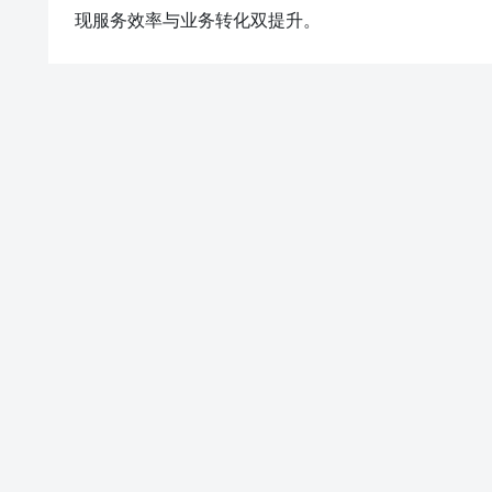
经营攻略》项目 →平安银行北区《理财经理复杂金融产品营销》项目
现服务效率与业务转化双提升。
领导力与团队管理》项目 →平安银行普惠&amp;amp;amp