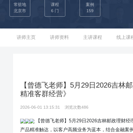
作、险种商务对接工作，推动运营业务取得巨大增长。 ---------------
常驻地
课程
案例
线上学习体系，拓大理财师平台 专业体系搭建：为天首资本负
北京市
6 门
159
理推动，搭建公司理财师三大级别专业课程体系 专业平台评审
织搭建，并担任大赛评委，促进全金融知识与技能的融合，大赛
0多家参赛单位。 专业标杆引领：为广州农商行负责《理财规
讲师主页
讲师资料
主讲课程
线上课
结合的模式，通过标杆带动全行综合金融服务转型，覆盖广州农商行全
------------------------------- 『专“助”』助
《新华人寿人生财富规划班》《精准营销》等课程培训，为北
名，并成功输送300名优质金融培训师。并辅导理财师团队提升
+名专业化银代讲师。 6年+中国平安人寿特邀金融咨询顾问：
【曾德飞老师】5月29日2026吉
红”》等10+门课程，为北京、上海、广东等10余省市进行轮训
精准客群经营》
目，促进整体代理人队伍向理财规划方向转型，3年累计开班800
特邀财富管理讲师：进行《财富管理与法律服务》、《财富管
2026-06-01 13:15:31
浏览次数486
培养100+名校企专业财富管理人才，现人才都已进入各金融公司从业，反馈良好。 --
【曾德飞老师】5月29日2026吉林邮政理
平安银行主导多个管理及营销项目，反馈良好，其中： →平安
产品精准触达，以客户高频业务为蓝本，结合金融案