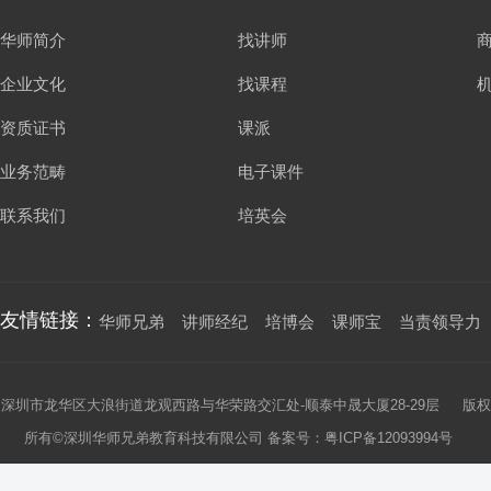
华师简介
找讲师
企业文化
找课程
资质证书
课派
业务范畴
电子课件
联系我们
培英会
友情链接：
华师兄弟
讲师经纪
培博会
课师宝
当责领导力
深圳市龙华区大浪街道龙观西路与华荣路交汇处-顺泰中晟大厦28-29层 版权
所有©深圳华师兄弟教育科技有限公司 备案号：
粤ICP备12093994号