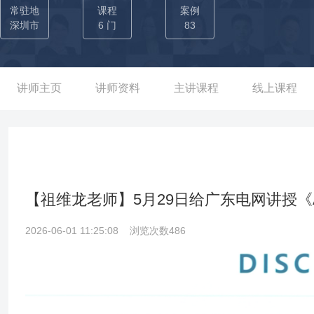
省包装成本3万/月，获得相关部门嘉奖。 → 从全局思维出发，为新
常驻地
课程
案例
职场，实现新人入职1月内可独立负责商超对接； 03-曾任职于九机科技丨商学院教研中心 →曾通过不定期驻点跟访，员工访谈等
深圳市
6 门
83
方式深入九机科技业务部门，剖析业务流程中存在的漏洞问题、优
团队协作。 →主导九机科技“入模子计划”，通过访谈（受训对象上
能，新建人才储备池（沿用至今），并协同开发管理效能、服务营
讲师主页
讲师资料
主讲课程
线上课程
定基础 →针对九机科技员工工作效能提升中的问题，精粹公司优秀
程，课程学员评分平均达4.99（5分满分）。 →以“分析需求-明确
系，实现培训从0到月均20+场的提升，赋能企业员工，促进业务发
尔兹-让职场沟通高效轻松》等课程70+期
【祖维龙老师】5月29日给广东电网讲授
2026-06-01 11:25:08
浏览次数486