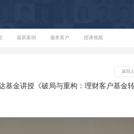
万投资项目并完成全流程投后管理； 2）公募端：累计公募基金募集
业绩，在银行渠道基金销售中成为标杆案例； 优势二：银行渠道运营
、中行、招行、中原证券等超百家银行（含地方银行）、券商类金融
渠道培训：曾开展银行二级行及网点规模化培训，培训内容涵盖基金
客户经理； 3）业绩赋能：曾为建行河南某分行定制营销方案，助
程
最新案例
服务客户
授课视频
三：高净值客户运营专业，获客与资产增值双提升 1）客户服务：累
准匹配客户需求，实现高客户满意度； 2）信托落地：累计落地家族
富管理核心服务案例； 3）保险转化：为平安人寿设计大额期缴保
返回
费突破2000万元，超前100%完成全年期交保险目标； 4）资产
贵宾客户从160名增至260位，私行客户户均资产由720万提升至
方达基金讲授《破局与重构：理财客户基金