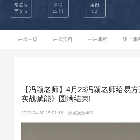
公司私募股权基金设立，实现实缴资金3亿元，成功落地2000
常驻地
课程
案例
规模突破百亿元，创下单笔销售公募基金2.7亿元的个人亮眼
西安市
13 门
52
经验深厚，拓渠与提效能力双优 1）渠道覆盖：累计服务建行
机构，打造多区域、多类型银行渠道基金营销合作模式； 2）
定投、销售技巧、市场分析等，累计赋能数千名银行理财经理、
讲师主页
讲师资料
主讲课程
线上课
力季度开门红基金销售全省第一，业绩完成率超140%。 优势
计为平安银行等机构60+位高净值客户提供专属金融服务，精
信托、保险金信托金额达3500万元，成为平安银行私行客户财
险方案，单单一单完成10年期缴总保费200万元，期缴保险累计保
提升：为中行广东某分行定制资产配置与客户沙龙方案，推动分行
【冯颖老师】4月23冯颖老师给易
1100万，实现客户数量与资产规模双突破。
实战赋能》圆满结束!
2026-04-30 15:01:18
浏览次数486