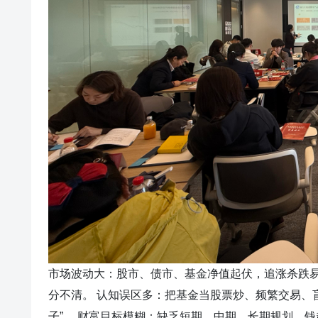
市场波动大：股市、债市、基金净值起伏，追涨杀跌易
分不清。 认知误区多：把基金当股票炒、频繁交易、盲
子”。 财富目标模糊：缺乏短期、中期、长期规划，