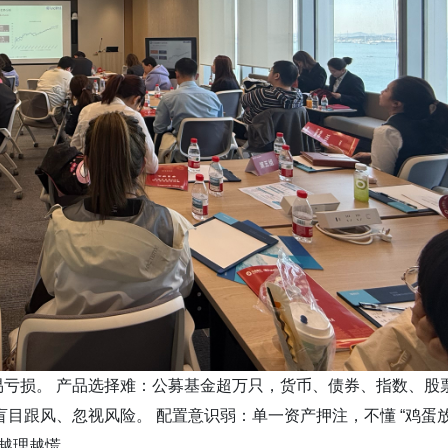
亏损。 产品选择难：公募基金超万只，货币、债券、指数、股
目跟风、忽视风险。 配置意识弱：单一资产押注，不懂 “鸡蛋
钱越理越慌