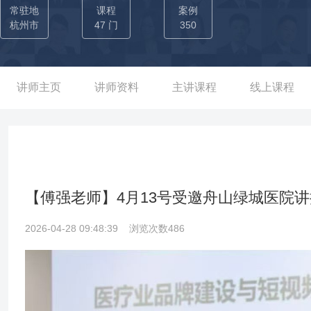
各地多家商学院总裁班机构上过近500场总裁班课程，返聘率达90
常驻地
课程
案例
网商业模式与全景营销系统课程深受学员喜爱和推崇。通过总裁班授课
杭州市
47 门
350
花、好波内衣、可乐家、东岭集团、重庆烟草、山东邮政、光大银
策划。 现任：自创餐饮连锁品牌董事长，主导餐厅采用了O2O的
美对接。通过网络，借助微信线上活动平台来增加客流，通过节假
讲师主页
讲师资料
主讲课程
线上课程
向员工传授“用互联网思维做餐饮”的营销理念，善制造热点让产品
各个方面，餐厅无不渗透着互联网思维。同时每月定期举行全员培训
半时间就使餐厅发展到数家分店，其互联网营销思维和狼性团队管
【傅强老师】4月13号受邀舟山绿城医院讲授《
2026-04-28 09:48:39
浏览次数486