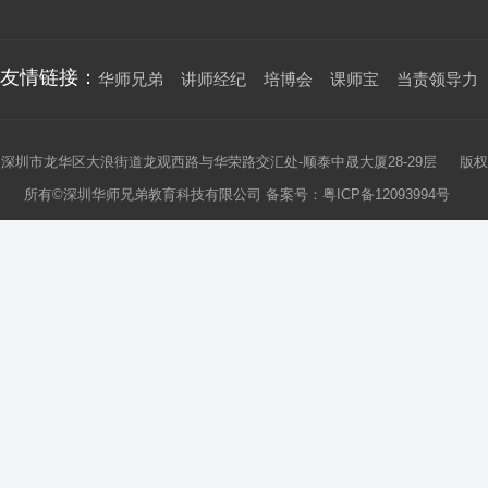
友情链接：
华师兄弟
讲师经纪
培博会
课师宝
当责领导力
深圳市龙华区大浪街道龙观西路与华荣路交汇处-顺泰中晟大厦28-29层 版权
所有©深圳华师兄弟教育科技有限公司 备案号：
粤ICP备12093994号