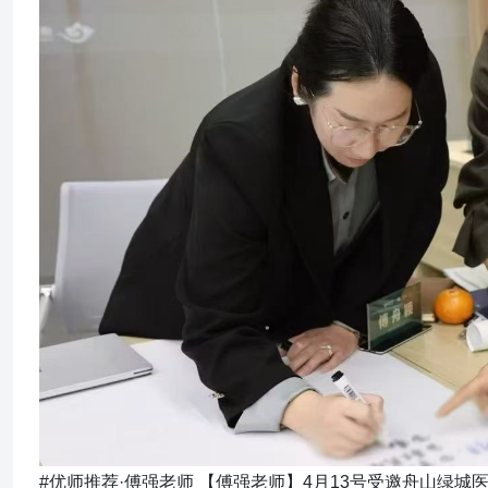
#优师推荐·傅强老师 【傅强老师】4月13号受邀舟山绿城医院讲