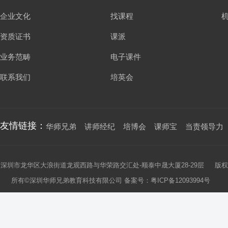
企业文化
找课程
资质证书
课派
业务范畴
电子课件
联系我们
培英会
友情链接：
华师兄弟
讲师经纪
培博会
课师宝
当责领导力
深圳市龙华区大浪街道龙观西路与华荣路交汇处-顺泰中晟大厦28-29层 版权
所有©深圳华师兄弟教育科技有限公司 备案号：
粤ICP备12093994号