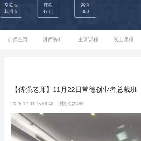
各地多家商学院总裁班机构上过近500场总裁班课程，返聘率达90
常驻地
课程
案例
网商业模式与全景营销系统课程深受学员喜爱和推崇。通过总裁班授课
杭州市
47 门
350
花、好波内衣、可乐家、东岭集团、重庆烟草、山东邮政、光大银
策划。 现任：自创餐饮连锁品牌董事长，主导餐厅采用了O2O的
美对接。通过网络，借助微信线上活动平台来增加客流，通过节假
讲师主页
讲师资料
主讲课程
线上课程
向员工传授“用互联网思维做餐饮”的营销理念，善制造热点让产品
各个方面，餐厅无不渗透着互联网思维。同时每月定期举行全员培训
半时间就使餐厅发展到数家分店，其互联网营销思维和狼性团队管
​【傅强老师】11月22日常德创业者总裁
2025-12-01 15:56:43
浏览次数486