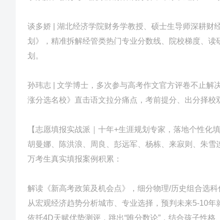
谈多娇 | 湖北经济学院财务学教授、硕士生导师深耕
划》，精准拆解经管类热门专业分数线、院校梯度、读
划。
孙玮志 | 文学博士，多次参与高考作文官方评卷不止
涨分选名校》直击语文拉分痛点，考前提分、出分择校
【志愿填报实战派｜十年+生涯规划专家，落地个性化
胡曼娜、陈洪浪、周良、彭远军、杨栋、来寂则、朱雪
万考生真实填报案例积累：
解读《新高考政策及机会点》，细分物理/历史组合选科
从宏观经济趋势分析城市、专业选择，预判未来5-10年
依托4D天赋优势测评，跳出“唯分数论”，结合孩子性