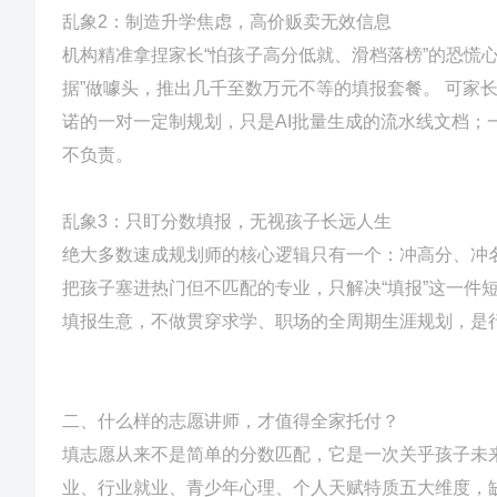
乱象2：制造升学焦虑，高价贩卖无效信息
机构精准拿捏家长“怕孩子高分低就、滑档落榜”的恐慌
据”做噱头，推出几千至数万元不等的填报套餐。 可家
诺的一对一定制规划，只是AI批量生成的流水线文档
不负责。
乱象3：只盯分数填报，无视孩子长远人生
绝大多数速成规划师的核心逻辑只有一个：冲高分、冲
把孩子塞进热门但不匹配的专业，只解决“填报”这一件
填报生意，不做贯穿求学、职场的全周期生涯规划，是
二、什么样的志愿讲师，才值得全家托付？
填志愿从来不是简单的分数匹配，它是一次关乎孩子未
业、行业就业、青少年心理、个人天赋特质五大维度，