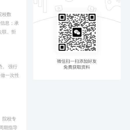
院校数
费信息；承
失联、拒
。 强行
只做一次性
、院校专
周期指导