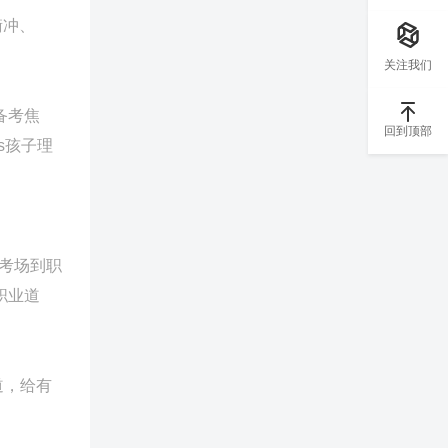
衡冲、
关注我们
备考焦
回到顶部
s孩子理
从考场到职
职业道
道，给有