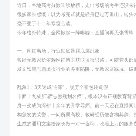
近日，各地高考分数陆续放榜，走出考场的考生还没来
很多家长感慨：以为考完试就是轻舟已过万重山，转头
毫不亚于十二年寒窗苦读。
今年格外特殊，全网掀起一阵唏嘘：直播间再无张雪峰
一、网红离场，行业彻底暴露底层乱象
曾经无数家长依赖网红博主获取填报思路，可随着头部流
发文预警志愿填报行业的多重陷阱，无数家庭踩坑、破
乱象1：3天速成“专家”，履历全靠包装造假
市面上九成所谓“志愿规划名师”，根本没有正规教育背
身一变成为深耕十余年的升学导师。前一天还在直播间带
构颁发的荣誉，一问所属高校、教研经历便含糊其辞。
生成的通用文案给家长做一对一咨询，收着上万的服务