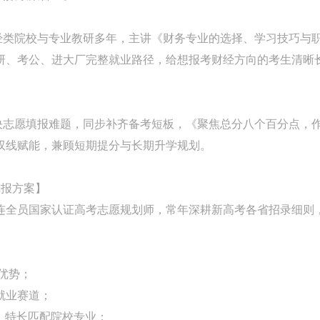
财经类院校与专业教研多年，主讲《财务专业的选择、学习技巧与
研、考公、进大厂完整就业路径，给想报考财经方向的考生清晰
解决志愿填报难题，同步补齐备考短板，《聚焦总分八个百分点，
双线赋能，兼顾短期提分与长期升学规划。
填报方案】
连全员国家认证高考志愿规划师，常年深耕新高考各省招录细则
优势；
就业赛道；
格、特长匹配院校专业；