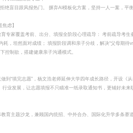
拒绝盲目跟风报热门。 摒弃AI模板化方案，坚持一人一案，平
庭焦虑】
子教育专家覆盖考前、出分、填报全阶段心理疏导： 考前疏导考生
内耗，坦然面对成绩； 填报阶段调和亲子分歧，解决“父母期待v
放下控制欲，搭建健康亲子沟通模式。
只做到“填完志愿”，杨文浩老师延伸大学四年成长路径，开设《
、行业发展，让志愿填报不只瞄准一纸录取通知书，更铺好未来
国际教育主题沙龙，兼顾国内统招、中外合办、国际化升学多条赛