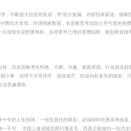
心理，不断放大信息差焦虑，用“低分捡漏、内部招录渠道、独家
长付费后才发现，所谓独家数据，全是教育考试院公开可查的免
；一旦填报失误想要维权，合同里早已埋好退费陷阱，规划师直接
名校，完全忽略考生性格、天赋、兴趣、家庭资源、行业就业趋势
短期小事，却埋下大学厌学、就业迷茫、职业内耗多年的隐患。
行业普遍通病。
来十年的人生抉择。一份负责任的规划，必须同时吃透高考政策
缺一不可。 市面上速成规划师只懂皮毛，而真正能做到一站式全