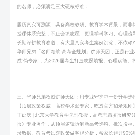
的名师，必须满足三大硬核标准：
履历真实可溯源，具备高校教研、教育学术背景，而非
授课体系完整，不止会填志愿，更懂学科学习、心理疏
长期深耕教育赛道，有大量真实考生案例沉淀，不依赖A
华师兄弟「名师领航·高考全规划」讲师天团，正是行
成“伪专家”，为2026届考生打造志愿填报、心理赋能
三、华师兄弟权威讲师天团：用专业守护每一份升学选
【顶层政策权威｜高校学术派专家，吃透官方招录规则
丁延庆 | 北京大学教育学院副教授，高考志愿填报研究
报》专业著作，从顶层逻辑拆解新高考选科、批次投档
录数据、教育考试院政策做客观分析，帮家长避开90%