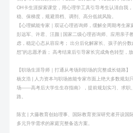
OH卡生涯探索课堂，用心理学工具引导考生认清自我，
稳、保梯度，规避滑档、调剂、高分低就风险。
【心理赋能专家｜双证心理咨询师，缓解全周期考生家
彭远军、许君、汪颜 | 国家二级心理咨询师、应用亲
虑，稳定心态从容应考； 出分后化解家长、孩子的分数
想”的志愿矛盾； 高考结束后引导家长完成角色转型，
【职场生涯导师｜打通从考场到职场的完整成长链路】
杨文浩 | 人力资本与职场效能专家市面上绝大多数规划
场——高考后大学生生存指南》，提前规划实习、求职
路。
陈玄 | 大藤教育创始理事、国际教育资深研究者开设
多元升学需求的家庭完整备选方案。