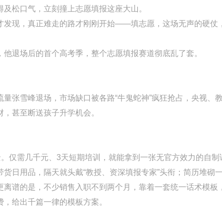
得及松口气，立刻撞上志愿填报这座大山。
才发现，真正难走的路才刚刚开始——填志愿，这场无声的硬仗
，他退场后的首个高考季，整个志愿填报赛道彻底乱了套。
量张雪峰退场，市场缺口被各路“牛鬼蛇神”疯狂抢占，央视、
财，甚至断送孩子升学机会。
景。仅需几千元、3天短期培训，就能拿到一张无官方效力的自制
货日用品，隔天就头戴“教授、资深填报专家”头衔；简历堆砌
更离谱的是，不少销售入职不到两个月，靠着一套统一话术模板，
费，给出千篇一律的模板方案。