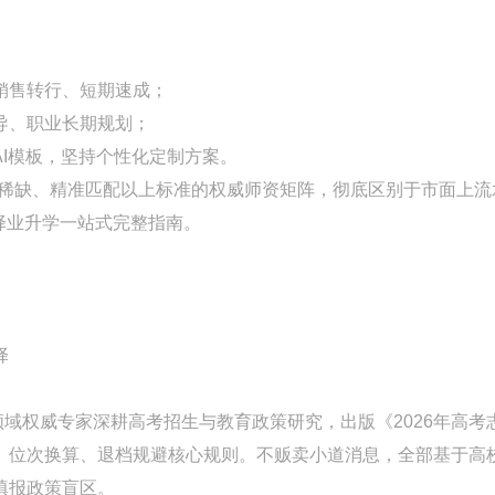
销售转行、短期速成；
导、职业长期规划；
I模板，坚持个性化定制方案。
业稀缺、精准匹配以上标准的权威师资矩阵，彻底区别于市面上流
、择业升学一站式完整指南。
择
】
领域权威专家深耕高考招生与教育政策研究，出版《2026年高考
、位次换算、退档规避核心规则。不贩卖小道消息，全部基于高
填报政策盲区。