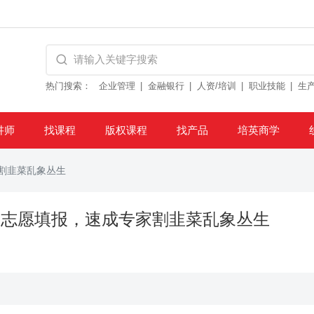
热门搜索：
企业管理
金融银行
人资/培训
职业技能
生
讲师
找课程
版权课程
找产品
培英商学
割韭菜乱象丛生
考志愿填报，速成专家割韭菜乱象丛生