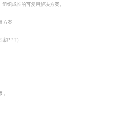
、组织成长的可复用解决方案。
目方案
案PPT）
师，