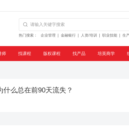
热门搜索：
企业管理
金融银行
人资/培训
职业技能
生
讲师
找课程
版权课程
找产品
培英商学
为什么总在前90天流失？