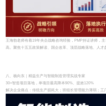
王海勃老师有着19年央企战略咨询经验，PMP持证讲师，
高。聚焦十五五政策解读、国企改革、顶层战略落地、人才
八、杨向东｜精益生产与智能制造管理实战专家
30+智造项目落地，单项目最高降本90%、提效120%
解决企业痛点：传统生产损耗大；班组长管理能力薄弱；工厂