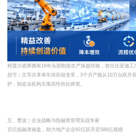
程渡川老师拥有18年头部制造生产操盘经验，曾任比亚迪
扭亏；主导共享单车供应链变革，3个月产能从10万台跃升
护，制造业机构主推高性价比师资。
五、曹波｜企业战略与投融资管理实战专家
百亿投融资操盘，助力地产企业92亿跃升至586亿规模